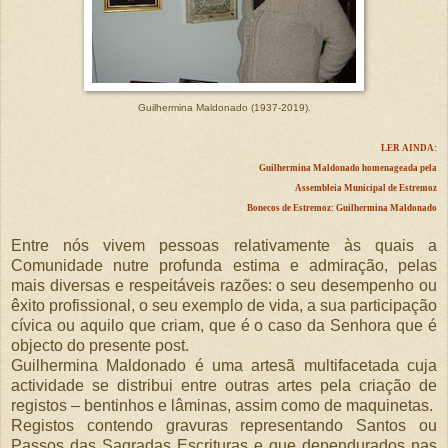
Guilhermina Maldonado (1937-2019).
LER AINDA:
Guilhermina Maldonado homenageada pela
Assembleia Municipal de Estremoz
Bonecos de Estremoz: Guilhermina Maldonado
Entre nós vivem pessoas relativamente às quais a
Comunidade nutre profunda estima e admiração, pelas
mais diversas e respeitáveis razões: o seu desempenho ou
êxito profissional, o seu exemplo de vida, a sua participação
cívica ou aquilo que criam, que é o caso da Senhora que é
objecto do presente post.
Guilhermina Maldonado é uma artesã multifacetada cuja
actividade se distribui entre outras artes pela criação de
registos – bentinhos e lâminas, assim como de maquinetas.
Registos contendo gravuras representando Santos ou
Passos das Sagradas Escrituras e que dependurados nas