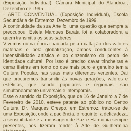
(Exposição Individual), Câmara Municipal do Alandroal,
Dezembro de 1995.
- ARTE CONVENTUAL (Exposição Individual), Escola
Secundária de Estremoz, Dezembro de 1999.
A continuidade da sua Arte foi uma questão que sempre a
preocupou. Estela Marques Barata foi a colaboradora a
quem transmitiu os seus saberes.
Vivemos numa época pautada pela exaltação dos valores
materiais e pela globalização, ambos conducentes à
insensibilidade artística e ao cinzentismo da perda de
identidade cultural. Por isso é preciso cavar trincheiras e
cerrar fileiras em tomo do que mais puro e genuíno tem a
Cultura Popular, nas suas mais diferentes vertentes. Dai
que procuremos transmitir às novas gerações, valores e
estéticas, que sendo populares e regionais, são
simultaneamente universais e intemporais.
Esse o sentido da Exposição, que de 16 de Janeiro a 7 de
Fevereiro de 2010, esteve patente ao público no Centro
Cultural Dr. Marques Crespo, em Estremoz. tratou-se de
uma Exposição, onde a paciência, o requinte, a delicadeza,
a sensibilidade e a mensagem de Paz e Harmonia sempre
presentes, nos fizeram render à Arte de Guilhermina